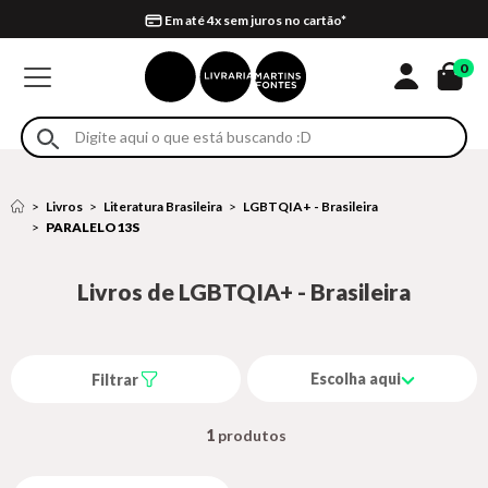
Compra 100% segura
Formas de entrega
Retire na loja
Eventos
Em até 4x sem juros no cartão*
0
Livros
Literatura Brasileira
LGBTQIA+ - Brasileira
PARALELO13S
Livros de LGBTQIA+ - Brasileira
Escolha aqui
Filtrar
1