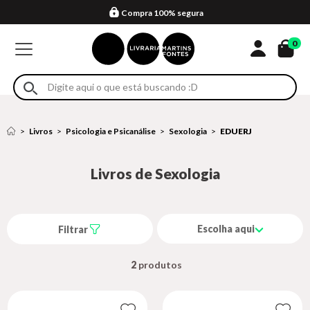
Compra 100% segura
Formas de entrega
Retire na loja
Eventos
Em até 4x sem juros no cartão*
0
Livros
Psicologia e Psicanálise
Sexologia
EDUERJ
Livros de Sexologia
Escolha aqui
Filtrar
2