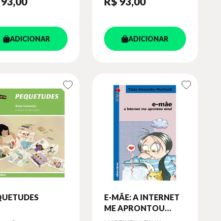
 93
,00
R$ 93
,00
ADICIONAR
ADICIONAR
QUETUDES
E-MÃE: A INTERNET
ME APRONTOU
UMA!