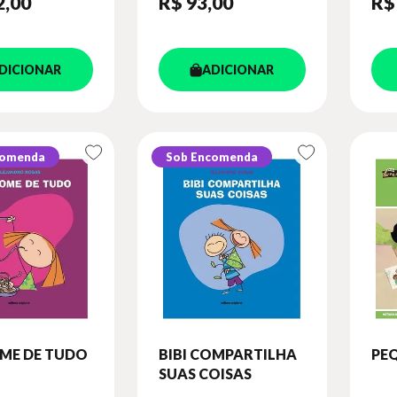
2
,00
R$ 93
,00
R$
DICIONAR
ADICIONAR
comenda
Sob Encomenda
OME DE TUDO
BIBI COMPARTILHA
PE
SUAS COISAS