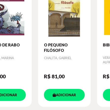
 DE RABO
O PEQUENO
BIB
FILÓSOFO
Autor
Aut
VER
, MARINA
CHALITA, GABRIEL
ALF
,00
R$ 81
,00
R$
DICIONAR
ADICIONAR