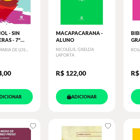
OL - SIN
MACAPACARANA -
BIB
RAS - 7º
ALUNO
GR
ALUNO
Autor
NICOLELIS, GISELDA
Aut
ARIA DE LOS...
ROS
LAPORTA
4
,00
R$ 122
,00
R$
DICIONAR
ADICIONAR