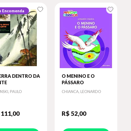
b Encomenda
ERRA DENTRO DA
O MENINO E O
NTE
PÁSSARO
or
Autor
NSKI, PAULO
CHIANCA, LEONARDO
 111
,00
R$ 52
,00