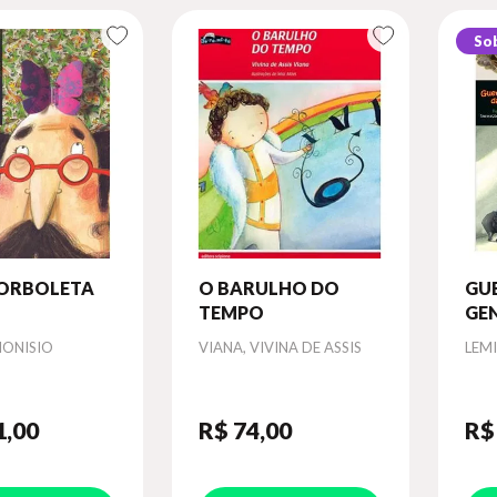
So
BORBOLETA
O BARULHO DO
GU
TEMPO
GE
Autor
Aut
IONISIO
VIANA, VIVINA DE ASSIS
LEMI
1
,00
R$ 74
,00
R$