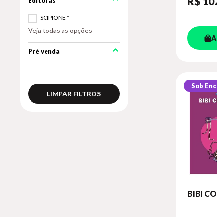
R$ 10
SCIPIONE *
Veja todas as opções
A
Pré venda
Sob En
LIMPAR FILTROS
BIBI C