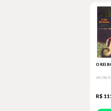
O REI 
Autor
JACOB, D
R$ 11