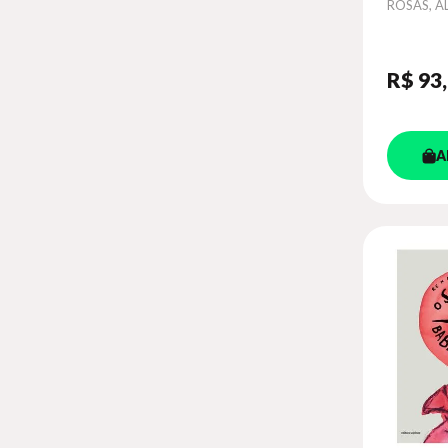
Autor
ROSAS, 
R$ 93
A