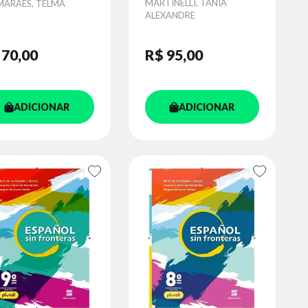
or
Autor
MARTINELLI, TANIA
MARÃES, TELMA
ALEXANDRE
 70
,00
R$ 95
,00
ADICIONAR
ADICIONAR