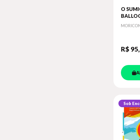
O SUMI
BALLO
Autor
MORICON
R$ 95
A
Sob En