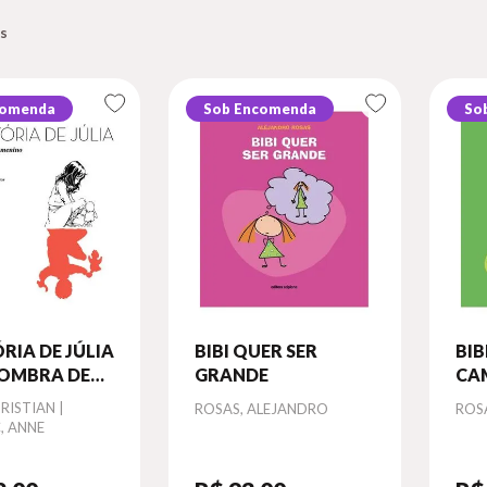
comenda
Sob Encomenda
So
ÓRIA DE JÚLIA
BIBI QUER SER
BIB
SOMBRA DE
GRANDE
CA
O
RISTIAN |
Autor
Aut
ROSAS, ALEJANDRO
ROS
, ANNE