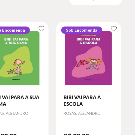
b Encomenda
Sob Encomenda
I VAI PARA A SUA
BIBI VAI PARA A
MA
ESCOLA
or
Autor
AS, ALEJANDRO
ROSAS, ALEJANDRO