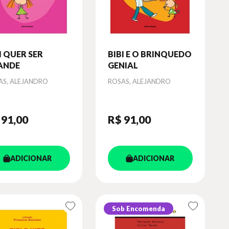
I QUER SER
BIBI E O BRINQUEDO
ANDE
GENIAL
or
Autor
AS, ALEJANDRO
ROSAS, ALEJANDRO
 91
,00
R$ 91
,00
ADICIONAR
ADICIONAR
Sob Encomenda