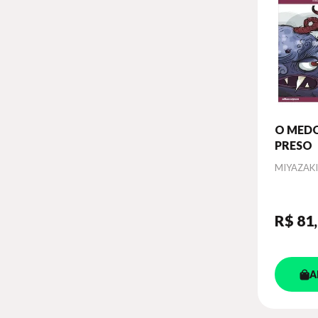
O MEDO
PRESO
Autor
MIYAZAKI
R$ 81
A