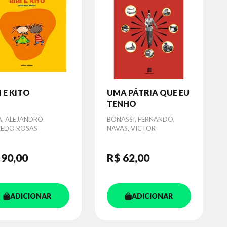
I E KITO
UMA PÁTRIA QUE EU
TENHO
or
A, ALEJANDRO
Autor
BONASSI, FERNANDO,
REDO ROSAS
NAVAS, VICTOR
 90
,00
R$ 62
,00
ADICIONAR
ADICIONAR