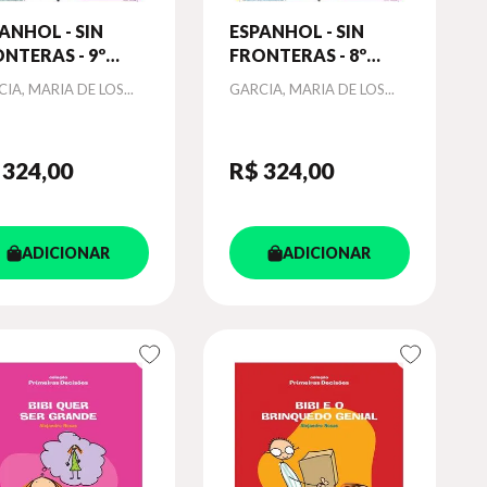
ANHOL - SIN
ESPANHOL - SIN
NTERAS - 9º
FRONTERAS - 8º
O - ALUNO
ANO - ALUNO
or
Autor
IA, MARIA DE LOS...
GARCIA, MARIA DE LOS...
 324
,00
R$ 324
,00
ADICIONAR
ADICIONAR