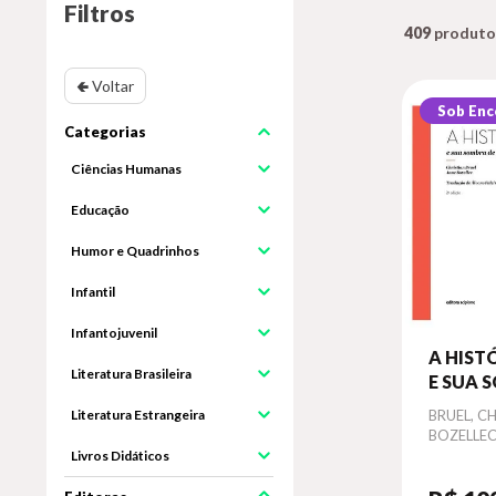
Filtros
409
🢀 Voltar
Sob En
Ciências Humanas
Educação
Humor e Quadrinhos
Infantil
Infantojuvenil
A HIST
Literatura Brasileira
E SUA 
MENIN
Literatura Estrangeira
Autor
BRUEL, CH
BOZELLEC
Livros Didáticos