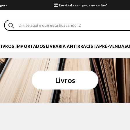
gura
Em até 4x sem juros no cartão*
LIVROS IMPORTADOS
LIVRARIA ANTIRRACISTA
PRÉ-VENDA
S
Livros