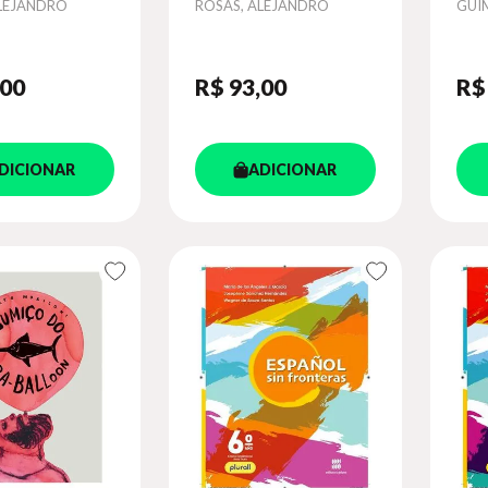
Autor
Aut
ALEJANDRO
ROSAS, ALEJANDRO
GUI
,00
R$ 93
,00
R$
DICIONAR
ADICIONAR