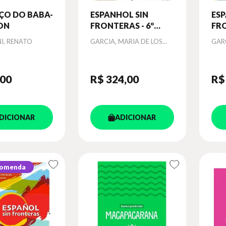
ÇO DO BABA-
ESPANHOL SIN
ESP
ON
FRONTERAS - 6º
FRO
ANO - ALUNO
AN
Autor
Aut
I, RENATO
GARCIA, MARIA DE LOS...
GARC
,00
R$ 324
,00
R$
DICIONAR
ADICIONAR
comenda