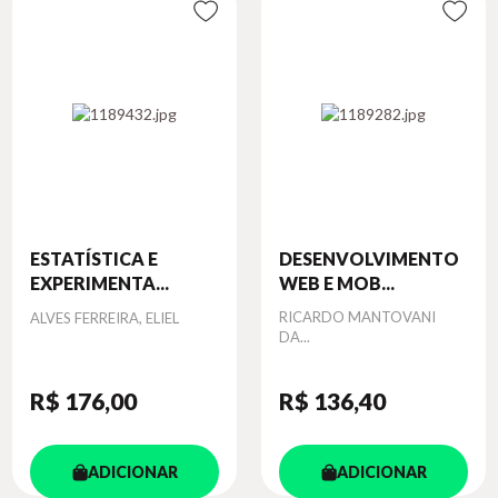
ESTATÍSTICA E
DESENVOLVIMENTO
EXPERIMENTA...
WEB E MOB...
Autor
Autor
RICARDO MANTOVANI
ALVES FERREIRA, ELIEL
DA...
R$ 176
,00
R$ 136
,40
ADICIONAR
ADICIONAR