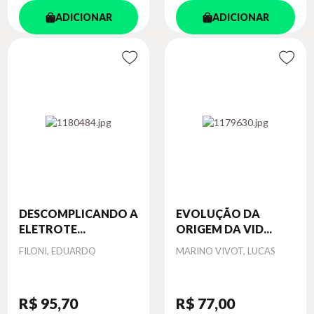
ADICIONAR
ADICIONAR
DESCOMPLICANDO A
EVOLUÇÃO DA
ELETROTE...
ORIGEM DA VID...
Autor
Autor
FILONI, EDUARDO
MARINO VIVOT, LUCAS
R$ 95
,70
R$ 77
,00