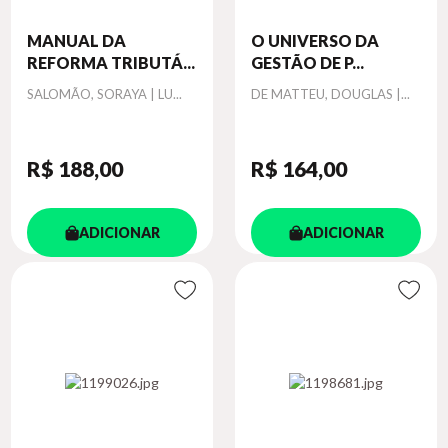
MANUAL DA
O UNIVERSO DA
REFORMA TRIBUTÁ...
GESTÃO DE P...
Autor
Autor
SALOMÃO, SORAYA | LU...
DE MATTEU, DOUGLAS |...
R$ 188
,00
R$ 164
,00
ADICIONAR
ADICIONAR