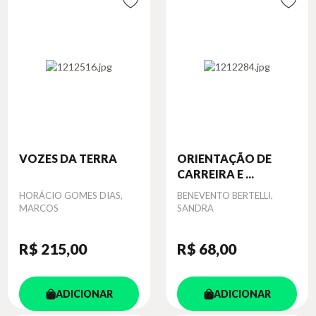
VOZES DA TERRA
ORIENTAÇÃO DE
CARREIRA E ...
Autor
HORÁCIO GOMES DIAS,
Autor
BENEVENTO BERTELLI,
MARCOS
SANDRA
R$ 215
,00
R$ 68
,00
ADICIONAR
ADICIONAR