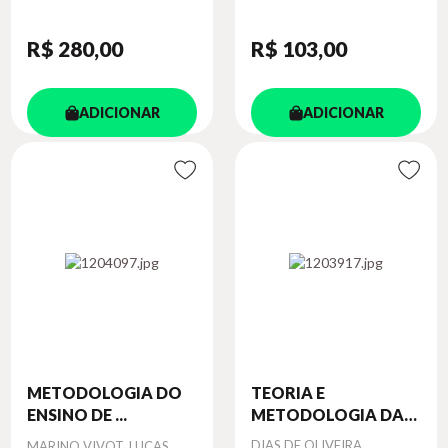
R$ 280
,00
R$ 103
,00
ADICIONAR
ADICIONAR
METODOLOGIA DO
TEORIA E
ENSINO DE ...
METODOLOGIA DA
H...
Autor
Autor
DIAS DE OLIVEIRA,
MARINO VIVOT, LUCAS