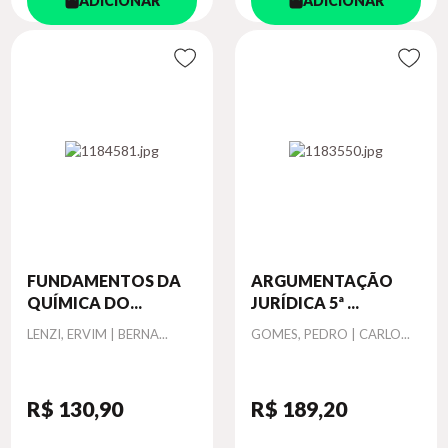
ADICIONAR
ADICIONAR
FUNDAMENTOS DA
ARGUMENTAÇÃO
QUÍMICA DO...
JURÍDICA 5ª ...
Autor
Autor
LENZI, ERVIM | BERNA...
GOMES, PEDRO | CARLO...
R$ 130
,90
R$ 189
,20