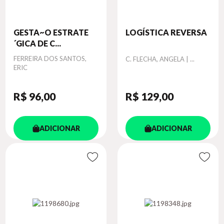
GESTA~O ESTRATE
LOGÍSTICA REVERSA
´GICA DE C...
Autor
FERREIRA DOS SANTOS,
Autor
C. FLECHA, ANGELA | ...
ERIC
R$ 96
,00
R$ 129
,00
ADICIONAR
ADICIONAR