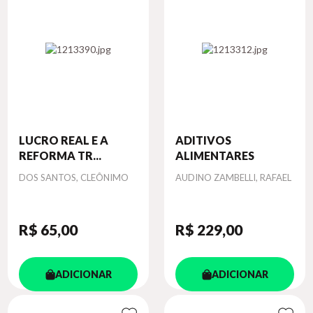
LUCRO REAL E A
ADITIVOS
REFORMA TR...
ALIMENTARES
Autor
Autor
DOS SANTOS, CLEÔNIMO
AUDINO ZAMBELLI, RAFAEL
R$ 65
,00
R$ 229
,00
ADICIONAR
ADICIONAR