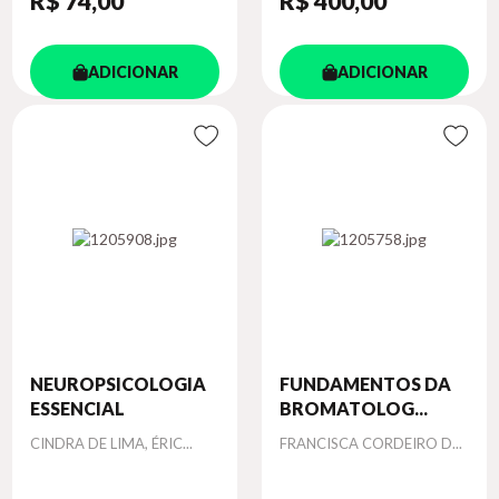
R$ 74
,00
R$ 400
,00
ADICIONAR
ADICIONAR
NEUROPSICOLOGIA
FUNDAMENTOS DA
ESSENCIAL
BROMATOLOG...
Autor
Autor
CINDRA DE LIMA, ÉRIC...
FRANCISCA CORDEIRO D...