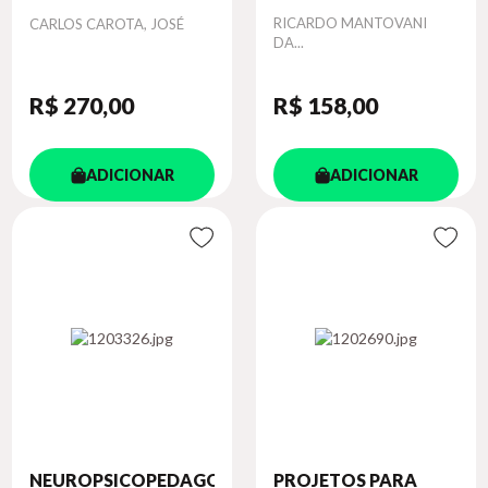
Autor
Autor
RICARDO MANTOVANI
CARLOS CAROTA, JOSÉ
DA...
R$ 270
,00
R$ 158
,00
ADICIONAR
ADICIONAR
NEUROPSICOPEDAGOGIA
PROJETOS PARA