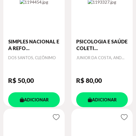
SIMPLES NACIONAL E
PSICOLOGIA E SAÚDE
A REFO...
COLETI...
Autor
Autor
DOS SANTOS, CLEÔNIMO
JUNIOR DA COSTA, AND...
R$ 50
,00
R$ 80
,00
ADICIONAR
ADICIONAR