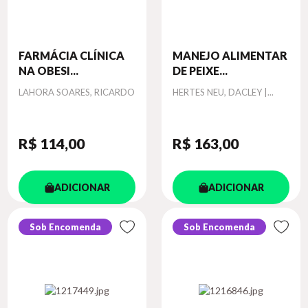
FARMÁCIA CLÍNICA
MANEJO ALIMENTAR
NA OBESI...
DE PEIXE...
Autor
Autor
LAHORA SOARES, RICARDO
HERTES NEU, DACLEY |...
R$ 114
,00
R$ 163
,00
ADICIONAR
ADICIONAR
Sob Encomenda
Sob Encomenda