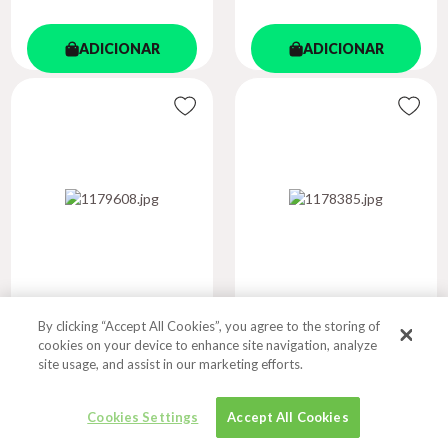
ADICIONAR
ADICIONAR
By clicking “Accept All Cookies”, you agree to the storing of
GESTÃO
DESCOMPLICANDO A
cookies on your device to enhance site navigation, analyze
ESTRATÉGICA DO
PRODUÇÃO...
site usage, and assist in our marketing efforts.
TUR...
Autor
Autor
HELENA TONET, JÚLIA
MEDEIROS DE SOUZA CO...
Cookies Settings
Accept All Cookies