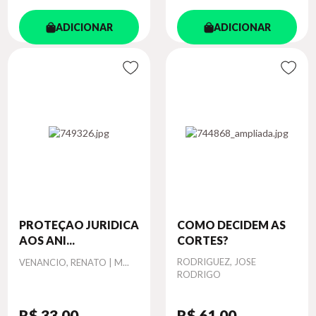
ADICIONAR
ADICIONAR
PROTEÇAO JURIDICA
COMO DECIDEM AS
AOS ANI...
CORTES?
Autor
Autor
RODRIGUEZ, JOSE
VENANCIO, RENATO | M...
RODRIGO
R$ 33
,00
R$ 61
,00