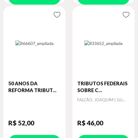
50 ANOS DA
TRIBUTOS FEDERAIS
REFORMA TRIBUT...
SOBRE C...
Autor
FALCÃO, JOAQUIM | GU...
R$ 52
,00
R$ 46
,00