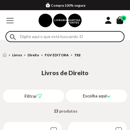
Compra 100% segura
Formas de entrega
Retire na loja
Eventos
Em até 4x sem juros no cartão*
0
Livros
Direito
FGV EDITORA
732
Livros de Direito
Escolha aqui
Filtrar
13