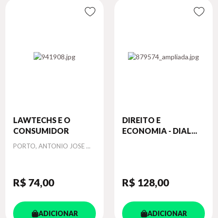
LAWTECHS E O
DIREITO E
CONSUMIDOR
ECONOMIA - DIAL...
Autor
PORTO, ANTONIO JOSE ...
R$ 74
,00
R$ 128
,00
ADICIONAR
ADICIONAR