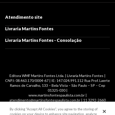
Atendimento site
Livraria Martins Fontes
Livraria Martins Fontes - Consolação
Editora WMF Martins Fontes Ltda. | Livraria Martins Fontes |
CNPJ: 08.463.170/0004-67 | IE: 147.024.991.112 Rua Prof. Laerte
Ramos de Carvalho, 133 – Bela Vista – São Paulo – SP – Cep
01325-030 |
www.martinsfontespaulista.com.br |
atendimento@martinsfontespaulista.com.br | 11 3292-2660
By clicking “Accept All Cookies”, you agree to the storing of
© 2014 -
2026
, MartinsFontes livros nacionais e importados,
cookies on your device to enhance site navigation, analyze
com mais de 700 mil títulos. Todos os direitos reservados.