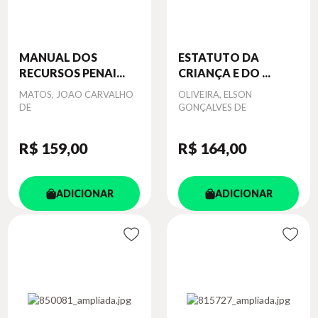
MANUAL DOS
ESTATUTO DA
RECURSOS PENAI...
CRIANÇA E DO ...
Autor
MATOS, JOAO CARVALHO
Autor
OLIVEIRA, ELSON
DE
GONÇALVES DE
R$ 159
,00
R$ 164
,00
ADICIONAR
ADICIONAR