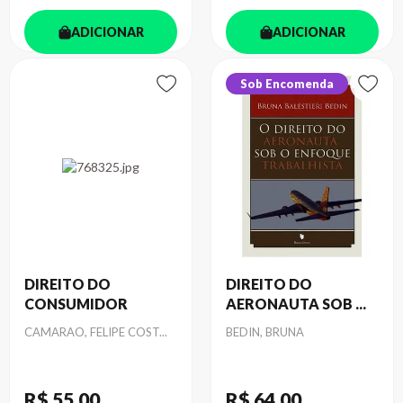
ADICIONAR
ADICIONAR
Sob Encomenda
DIREITO DO
DIREITO DO
CONSUMIDOR
AERONAUTA SOB ...
Autor
Autor
CAMARAO, FELIPE COST...
BEDIN, BRUNA
R$ 55
,00
R$ 64
,00