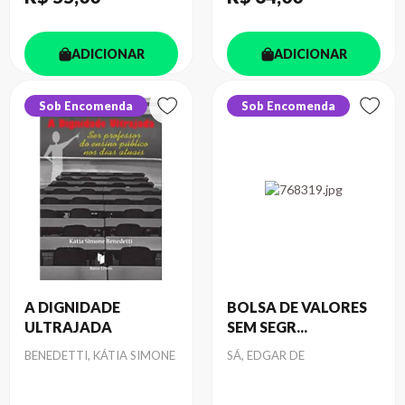
ADICIONAR
ADICIONAR
Sob Encomenda
Sob Encomenda
A DIGNIDADE
BOLSA DE VALORES
ULTRAJADA
SEM SEGR...
Autor
Autor
BENEDETTI, KÁTIA SIMONE
SÁ, EDGAR DE