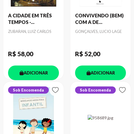
A CIDADE EM TRÊS
CONVIVENDO (BEM)
TEMPOS -...
COM A DE...
Autor
Autor
ZUBARAN, LUIZ CARLOS
GONÇALVES, LUCIO LAGE
R$ 58
,00
R$ 52
,00
ADICIONAR
ADICIONAR
Sob Encomenda
Sob Encomenda