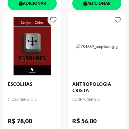
ADICIONAR
ADICIONAR
ESCOLHAS
ANTROPOLOGIA
CRISTA
Autor
Autor
CIDES, SERGIO J.
CUNHA, SERGIO
R$ 78
,00
R$ 56
,00