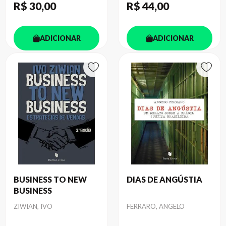
R$ 30
,00
R$ 44
,00
ADICIONAR
ADICIONAR
BUSINESS TO NEW
DIAS DE ANGÚSTIA
BUSINESS
Autor
Autor
ZIWIAN, IVO
FERRARO, ANGELO