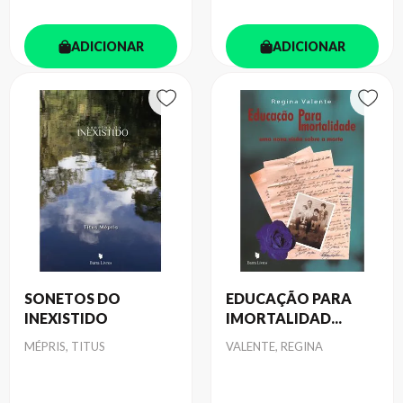
ADICIONAR
ADICIONAR
SONETOS DO
EDUCAÇÃO PARA
INEXISTIDO
IMORTALIDAD...
Autor
Autor
MÉPRIS, TITUS
VALENTE, REGINA