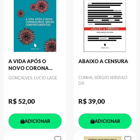
A VIDA APÓS O
ABAIXO A CENSURA
NOVO CORONA...
Autor
Autor
CUNHA, SERGIO SERVULO
GONÇALVES, LUCIO LAGE
DA
R$ 52
,00
R$ 39
,00
ADICIONAR
ADICIONAR