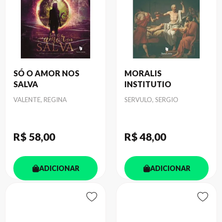
SÓ O AMOR NOS
MORALIS
SALVA
INSTITUTIO
Autor
Autor
VALENTE, REGINA
SERVULO, SERGIO
R$ 58
,00
R$ 48
,00
ADICIONAR
ADICIONAR