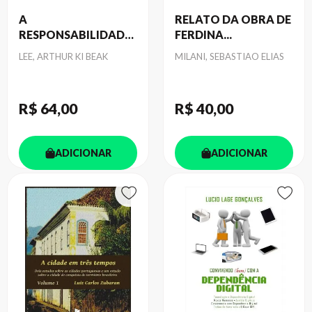
A
RELATO DA OBRA DE
RESPONSABILIDADE
FERDINA...
SOCIAL...
Autor
Autor
LEE, ARTHUR KI BEAK
MILANI, SEBASTIAO ELIAS
R$ 64
,00
R$ 40
,00
ADICIONAR
ADICIONAR