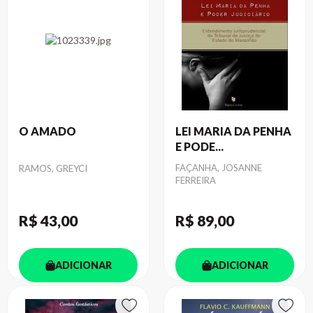
O AMADO
LEI MARIA DA PENHA
E PODE...
Autor
Autor
FAÇANHA, JOSANNE
RAMOS, GREYCI
FERREIRA
R$ 43
,00
R$ 89
,00
ADICIONAR
ADICIONAR