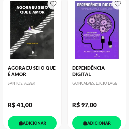
AGORA EU SEI O QUE
DEPENDÊNCIA
É AMOR
DIGITAL
Autor
Autor
SANTOS, ALBER
GONÇALVES, LUCIO LAGE
R$ 41
,00
R$ 97
,00
ADICIONAR
ADICIONAR