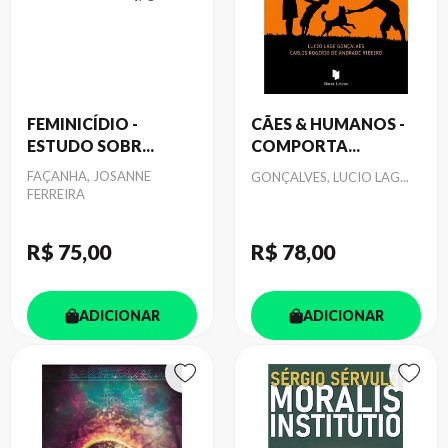
FEMINICÍDIO -
CÃES & HUMANOS -
ESTUDO SOBR...
COMPORTA...
Autor
FAÇANHA, JOSANNE
Autor
GONÇALVES, LUCIO LAG...
FERREIRA
R$ 75
,00
R$ 78
,00
ADICIONAR
ADICIONAR