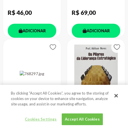
R$ 46
,00
R$ 69
,00
ADICIONAR
ADICIONAR
By clicking “Accept All Cookies”, you agree to the storing of
cookies on your device to enhance site navigation, analyze
site usage, and assist in our marketing efforts.
POUPE MAIS E
PILARES DA
INVISTA MELH...
LIDERANÇA ESTR...
Cookies Settings
Accept All Cookies
Autor
Autor
MAMEDE, SEGIO
NEVES, ADILSON