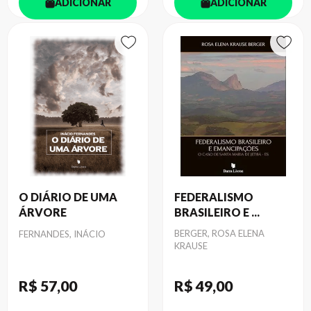
ADICIONAR
ADICIONAR
O DIÁRIO DE UMA
FEDERALISMO
ÁRVORE
BRASILEIRO E ...
Autor
Autor
BERGER, ROSA ELENA
FERNANDES, INÁCIO
KRAUSE
R$ 57
,00
R$ 49
,00