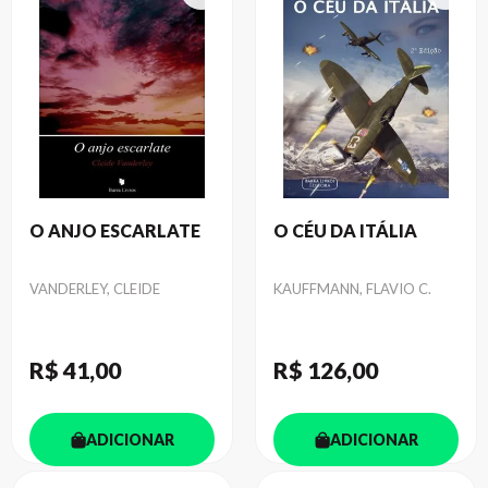
O ANJO ESCARLATE
O CÉU DA ITÁLIA
Autor
Autor
VANDERLEY, CLEIDE
KAUFFMANN, FLAVIO C.
R$ 41
,00
R$ 126
,00
ADICIONAR
ADICIONAR