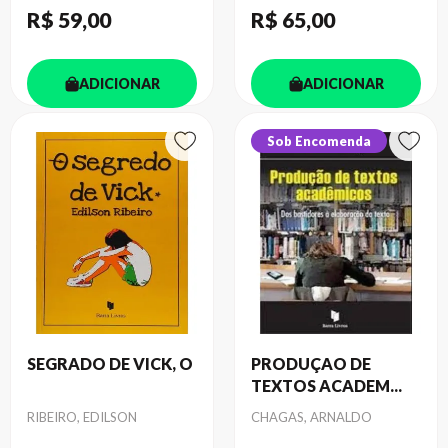
R$ 59
,00
R$ 65
,00
ADICIONAR
ADICIONAR
Sob Encomenda
SEGRADO DE VICK, O
PRODUÇAO DE
TEXTOS ACADEM...
Autor
Autor
RIBEIRO, EDILSON
CHAGAS, ARNALDO