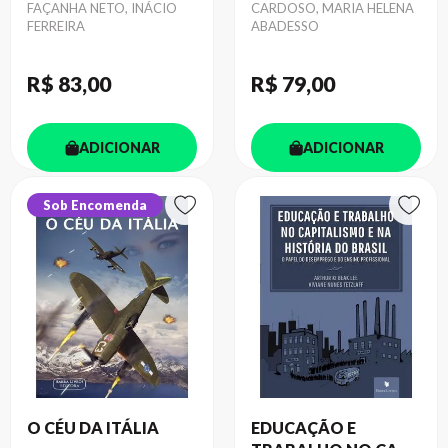
Autor
FAÇANHA NETO, INÁCIO
Autor
CARDOSO, MARIA HELENA
FERREIRA
ABADESSO
R$ 83
,00
R$ 79
,00
ADICIONAR
ADICIONAR
Sob Encomenda
O CÉU DA ITÁLIA
EDUCAÇÃO E