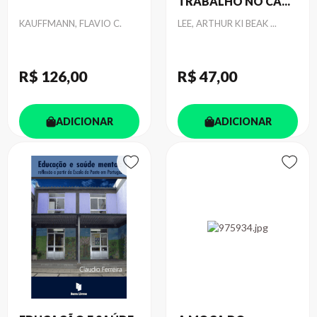
TRABALHO NO CA...
Autor
Autor
KAUFFMANN, FLAVIO C.
LEE, ARTHUR KI BEAK ...
R$ 126
,00
R$ 47
,00
ADICIONAR
ADICIONAR