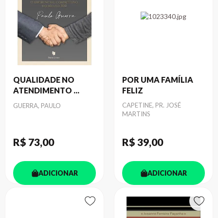
QUALIDADE NO
POR UMA FAMÍLIA
ATENDIMENTO ...
FELIZ
Autor
Autor
CAPETINE, PR. JOSÉ
GUERRA, PAULO
MARTINS
R$ 73
,00
R$ 39
,00
ADICIONAR
ADICIONAR