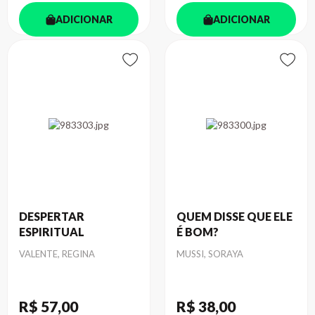
ADICIONAR
ADICIONAR
DESPERTAR
QUEM DISSE QUE ELE
ESPIRITUAL
É BOM?
Autor
Autor
VALENTE, REGINA
MUSSI, SORAYA
R$ 57
,00
R$ 38
,00