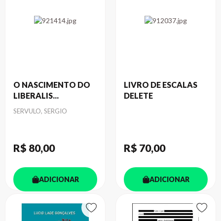
O NASCIMENTO DO
LIVRO DE ESCALAS
LIBERALIS...
DELETE
Autor
SERVULO, SERGIO
R$ 80
,00
R$ 70
,00
ADICIONAR
ADICIONAR