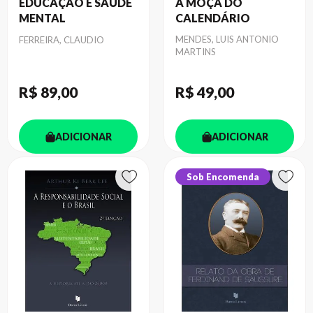
EDUCAÇÃO E SAÚDE
A MOÇA DO
MENTAL
CALENDÁRIO
Autor
Autor
MENDES, LUIS ANTONIO
FERREIRA, CLAUDIO
MARTINS
R$ 89
,00
R$ 49
,00
ADICIONAR
ADICIONAR
Sob Encomenda