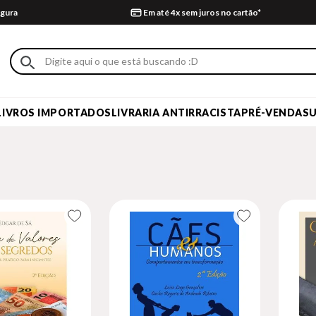
gura
Em até 4x sem juros no cartão*
LIVROS IMPORTADOS
LIVRARIA ANTIRRACISTA
PRÉ-VENDA
S