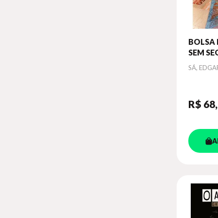
BOLSA 
SEM SE
Autor
SÁ, EDGA
R$ 68
A