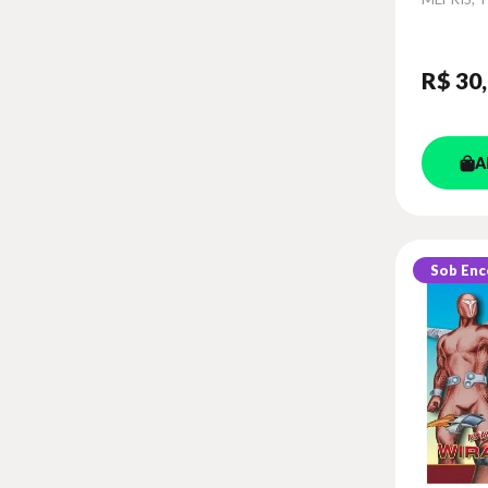
R$ 30
A
Sob En