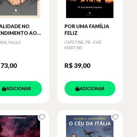
ALIDADE NO
POR UMA FAMÍLIA
ENDIMENTO AO
FELIZ
ENTE -
or
Autor
CAPETINE, PR. JOSÉ
RRA, PAULO
MARTINS
 73
,00
R$ 39
,00
ADICIONAR
ADICIONAR