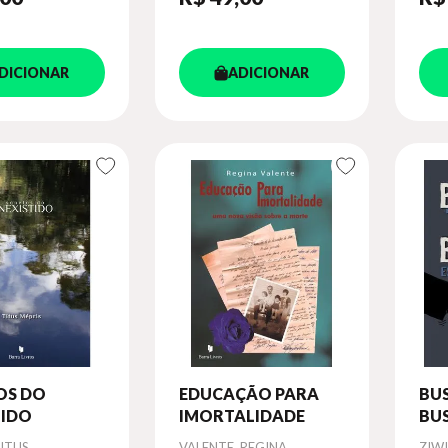
DICIONAR
ADICIONAR
OS DO
EDUCAÇÃO PARA
BUS
TIDO
IMORTALIDADE
BUS
Autor
Aut
TITUS
VALENTE, REGINA
ZIWI