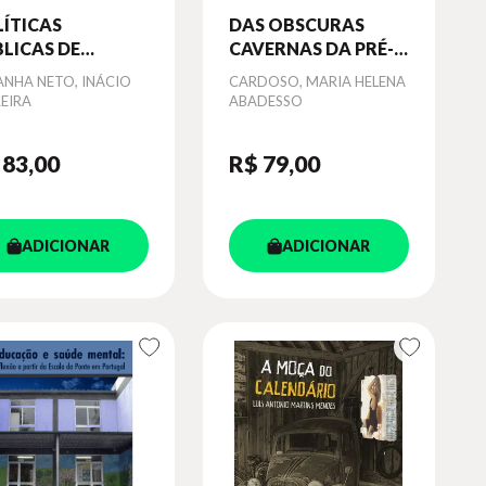
ÍTICAS
DAS OBSCURAS
LICAS DE
CAVERNAS DA PRÉ-
ABALHO E
HISTÓRIA AOS
or
ANHA NETO, INÁCIO
Autor
CARDOSO, MARIA HELENA
ALIFICAÇÃO
MODERNOS
EIRA
ABADESSO
OFISSIONAL
GRAFITES DAS
CIDADES
 83
,00
R$ 79
,00
ADICIONAR
ADICIONAR