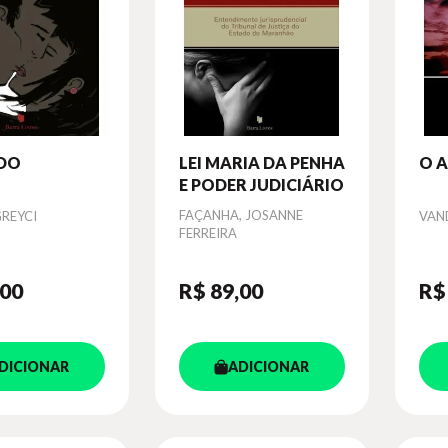
DO
LEI MARIA DA PENHA
O 
E PODER JUDICIÁRIO
Autor
FAÇANHA, JOSANNE
Aut
REYCI
VAND
FERREIRA
,00
R$ 89
,00
R$
DICIONAR
ADICIONAR