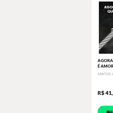
AGORA 
É AMO
Autor
SANTOS, 
R$ 41
A