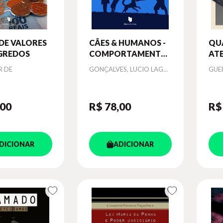
DE VALORES
CÃES & HUMANOS -
QU
GREDOS
COMPORTAMENTOS
AT
EM
CLI
Autor
Aut
R DE
GONÇALVES, LUCIO LAG...
GUE
TRANSFORMAÇÃO
,00
R$ 78
,00
R$
DICIONAR
ADICIONAR