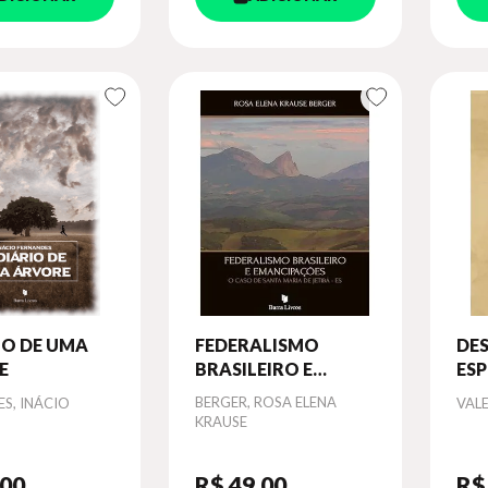
IO DE UMA
FEDERALISMO
DE
E
BRASILEIRO E
ESP
EMANCIPAÇÕES
Autor
BERGER, ROSA ELENA
Aut
S, INÁCIO
VALE
KRAUSE
,00
R$ 49
,00
R$