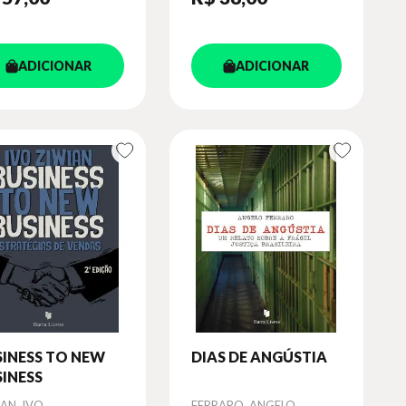
ADICIONAR
ADICIONAR
INESS TO NEW
DIAS DE ANGÚSTIA
INESS
or
Autor
AN, IVO
FERRARO, ANGELO