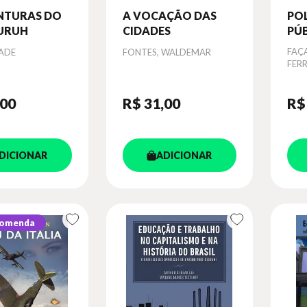
NTURAS DO
A VOCAÇÃO DAS
POL
URUH
CIDADES
PÚB
TR
Autor
Aut
FAÇ
ADE
FONTES, WALDEMAR
QU
FERR
PR
,00
R$ 31
,00
R$
DICIONAR
ADICIONAR
comenda