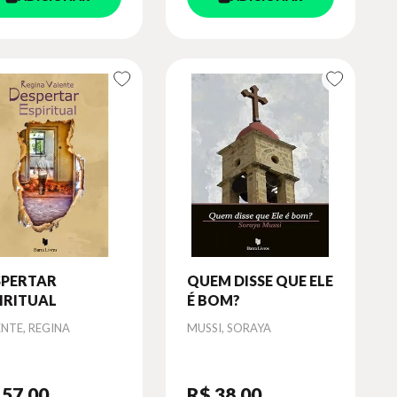
SPERTAR
QUEM DISSE QUE ELE
IRITUAL
É BOM?
or
Autor
NTE, REGINA
MUSSI, SORAYA
 57
,00
R$ 38
,00