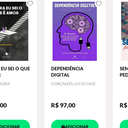
EU SEI O QUE
DEPENDÊNCIA
SE
R
DIGITAL
PE
Autor
ALBER
GONÇALVES, LUCIO LAGE
,00
R$ 97
,00
R$
DICIONAR
ADICIONAR