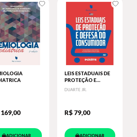
MIOLOGIA
LEIS ESTADUAIS DE
DIATRICA
PROTEÇÃO E
DEFESA DO
Autor
DUARTE JR.
CONSUMIDOR
 169
,00
R$ 79
,00
ADICIONAR
ADICIONAR