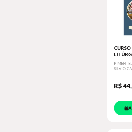
CURSO 
LITÚRG
Autor
PIMENTE
SILVIO C
R$ 44
A