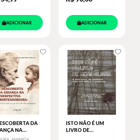
ADICIONAR
ADICIONAR
DESCOBERTA DA
ISTO NÃO É UM
IANÇA NA
LIVRO DE
RSPECTIVA
METODOLOGIA
or
EIRA, AMANDA