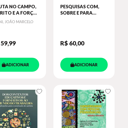
LUTA NO CAMPO,
PESQUISAS COM,
RITO E A FORÇA
SOBRE E PARA
S MARGARIDAS
CRIANÇAS
or
INI, JOÃO MARCELO
 59
,99
R$ 60
,00
ADICIONAR
ADICIONAR