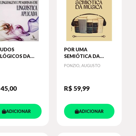
TUDOS
POR UMA
ALÓGICOS DA
SEMIÓTICA DA
NGUAGEM E
MÚSICA
Autor
PONZIO, AUGUSTO
QUISAS EM
GUÍSTICA
LICADA
 45
,00
R$ 59
,99
ADICIONAR
ADICIONAR