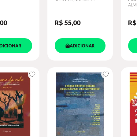
DIZAGEM
MO
ALM
VOLVIMENTAL
,00
R$ 55
,00
R$
DICIONAR
ADICIONAR