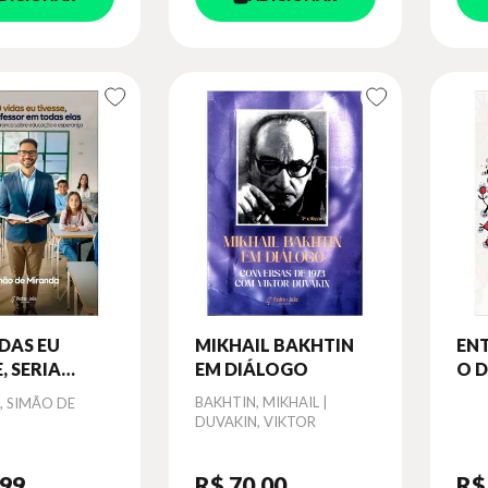
IDAS EU
MIKHAIL BAKHTIN
ENT
, SERIA
EM DIÁLOGO
O 
SSOR EM
Autor
BAKHTIN, MIKHAIL |
, SIMÃO DE
ELAS
DUVAKIN, VIKTOR
,99
R$ 70
,00
R$