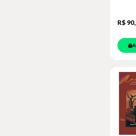
APREN
DESEN
R$ 90
A