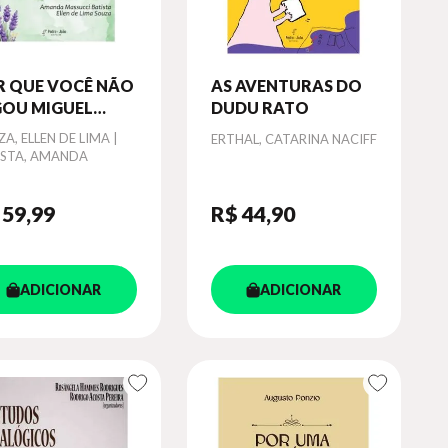
R QUE VOCÊ NÃO
AS AVENTURAS DO
GOU MIGUEL
DUDU RATO
ÁVIO NO COLO?
or
A, ELLEN DE LIMA |
Autor
ERTHAL, CATARINA NACIFF
ISTA, AMANDA
SUCCI
 59
,99
R$ 44
,90
ADICIONAR
ADICIONAR