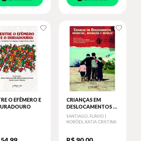
RE O EFÊMERO E
CRIANÇAS EM
DURADOURO
DESLOCAMENTOS -
2022 - VOL. 2
Autor
SANTIAGO, FLÁVIO |
NORÕES, KATIA CRISTINA
 54
,99
R$ 90
,00