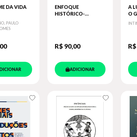
E DA VIDA
ENFOQUE
A 
HISTÓRICO-
O G
CULTURAL E
DA
O, PAULO
Aut
INT
APRENDIZAGEM
GOMES
DESENVOLVIMENTAL
,00
R$ 90
,00
R$
DICIONAR
ADICIONAR