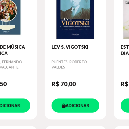
DE MÚSICA
LEV S. VIGOTSKI
ES
ICA
DI
LI
L, FERNANDO
Autor
PUENTES, ROBERTO
PES
AVALCANTE
VALDÉS
LIN
AP
,50
R$ 70
,00
R$
DICIONAR
ADICIONAR