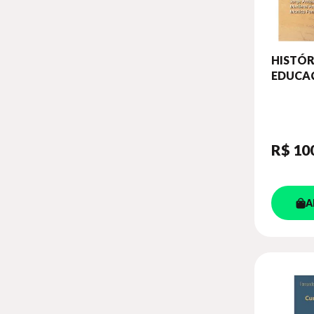
HISTÓR
EDUCA
INFÂNCI
PESQUI
ABORD
PERSPE
R$ 10
A