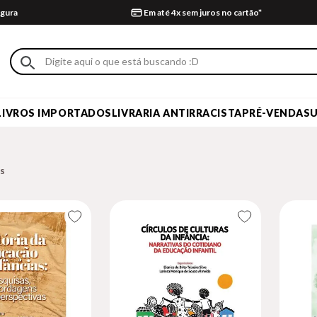
gura
Em até 4x sem juros no cartão*
LIVROS IMPORTADOS
LIVRARIA ANTIRRACISTA
PRÉ-VENDA
S