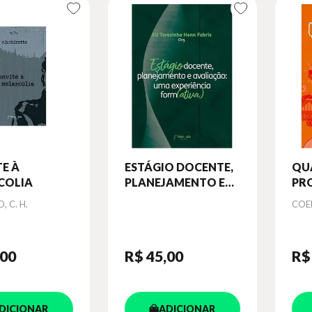
E À
ESTÁGIO DOCENTE,
QUA
COLIA
PLANEJAMENTO E
PR
AVALIAÇÃO - UMA
Aut
 C. H.
COE
EXPERIÊNCIA
FORM(ATIVA)
,00
R$ 45
,00
R$
DICIONAR
ADICIONAR