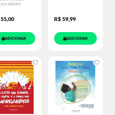
NTESSORIANA
EIDA RIBEIRO
 55
,00
R$ 59
,99
ADICIONAR
ADICIONAR