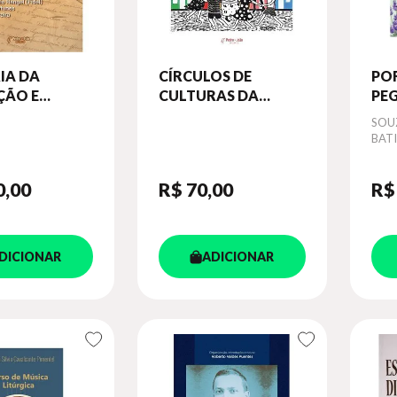
IA DA
CÍRCULOS DE
PO
ÇÃO E
CULTURAS DA
PE
AS -
INFÂNCIA
OT
Aut
SOUZ
SAS,
BAT
AGENS E
MAS
CTIVAS
0
,00
R$ 70
,00
R$
DICIONAR
ADICIONAR