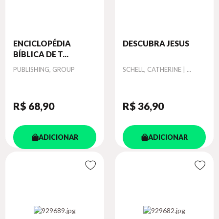
ENCICLOPÉDIA
DESCUBRA JESUS
BÍBLICA DE T...
Autor
Autor
PUBLISHING, GROUP
SCHELL, CATHERINE | ...
R$ 68
,90
R$ 36
,90
ADICIONAR
ADICIONAR