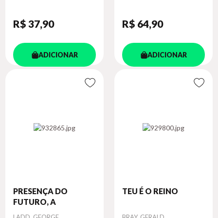
R$ 37
,90
R$ 64
,90
ADICIONAR
ADICIONAR
PRESENÇA DO
TEU É O REINO
FUTURO, A
Autor
Autor
LADD, GEORGE
BRAY, GERALD