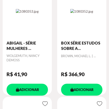
ABIGAIL - SÉRIE
BOX SÉRIE ESTUDOS
MULHERES ...
SOBRE A...
Autor
WOLGEMUTH, NANCY
Autor
BROWN, MICHAEL L. | ...
DEMOSS
R$ 41
,90
R$ 366
,90
ADICIONAR
ADICIONAR