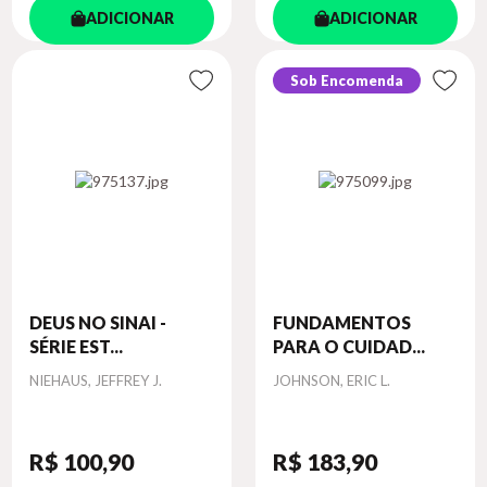
ADICIONAR
ADICIONAR
Sob Encomenda
DEUS NO SINAI -
FUNDAMENTOS
SÉRIE EST...
PARA O CUIDAD...
Autor
Autor
NIEHAUS, JEFFREY J.
JOHNSON, ERIC L.
R$ 100
,90
R$ 183
,90