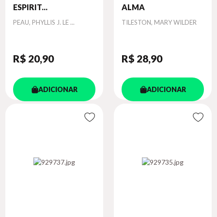
ESPIRIT...
ALMA
Autor
Autor
PEAU, PHYLLIS J. LE ...
TILESTON, MARY WILDER
R$ 20
,90
R$ 28
,90
ADICIONAR
ADICIONAR