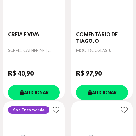
CREIA E VIVA
COMENTÁRIO DE
TIAGO, O
Autor
Autor
SCHELL, CATHERINE | ...
MOO, DOUGLAS J.
R$ 40
,90
R$ 97
,90
ADICIONAR
ADICIONAR
Sob Encomenda