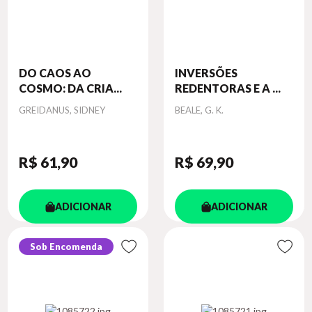
DO CAOS AO
INVERSÕES
COSMO: DA CRIA...
REDENTORAS E A ...
Autor
Autor
GREIDANUS, SIDNEY
BEALE, G. K.
R$ 61
,90
R$ 69
,90
ADICIONAR
ADICIONAR
Sob Encomenda