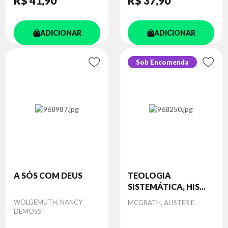
R$ 41
,90
R$ 37
,90
ADICIONAR
ADICIONAR
Sob Encomenda
A SÓS COM DEUS
TEOLOGIA
SISTEMÁTICA, HIS...
Autor
WOLGEMUTH, NANCY
Autor
MCGRATH, ALISTER E.
DEMOSS