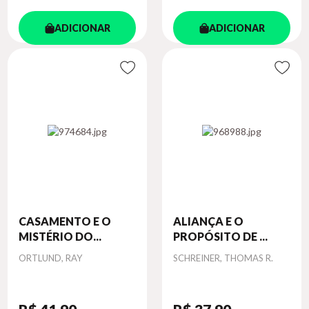
ADICIONAR
ADICIONAR
CASAMENTO E O
ALIANÇA E O
MISTÉRIO DO...
PROPÓSITO DE ...
Autor
Autor
ORTLUND, RAY
SCHREINER, THOMAS R.