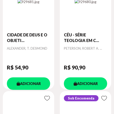
CIDADE DE DEUS E O
CÉU - SÉRIE
OBJETI...
TEOLOGIA EM C...
Autor
Autor
ALEXANDER, T. DESMOND
PETERSON, ROBERT A. ...
R$ 54
,90
R$ 90
,90
ADICIONAR
ADICIONAR
Sob Encomenda