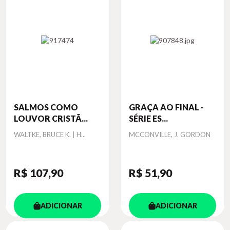
SALMOS COMO
GRAÇA AO FINAL -
LOUVOR CRISTÃ...
SÉRIE ES...
Autor
Autor
WALTKE, BRUCE K. | H...
MCCONVILLE, J. GORDON
R$ 107
,90
R$ 51
,90
ADICIONAR
ADICIONAR