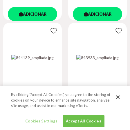
ADICIONAR
ADICIONAR
By clicking “Accept All Cookies”, you agree to the storing of
SEM LUGAR PARA A
LADRÃO DO
cookies on your device to enhance site navigation, analyze
VERDADE
CORAÇÃO VAZIO, ...
site usage, and assist in our marketing efforts.
Autor
Autor
WELLS, DAVID F.
BIZERRA, EDMILSON
Cookies Settings
Accept All Cookies