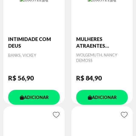
INTIMIDADE COM
MULHERES
DEUS
ATRAENTES
ADORNA...
Autor
Autor
WOLGEMUTH, NANCY
BANKS, VICKEY
DEMOSS
R$ 56
,90
R$ 84
,90
ADICIONAR
ADICIONAR