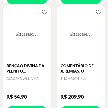
BÊNÇÃO DIVINA E A
COMENTÁRIO DE
PLENITU...
JEREMIAS, O
Autor
Autor
OSBORNE, WILLIAM R.
THOMPSON, J. A.
R$ 54
,90
R$ 209
,90