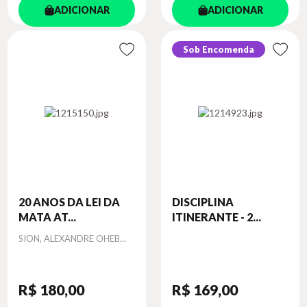
ADICIONAR
ADICIONAR
Sob Encomenda
20 ANOS DA LEI DA
DISCIPLINA
MATA AT...
ITINERANTE - 2...
Autor
SION, ALEXANDRE OHEB...
R$ 180
,00
R$ 169
,00