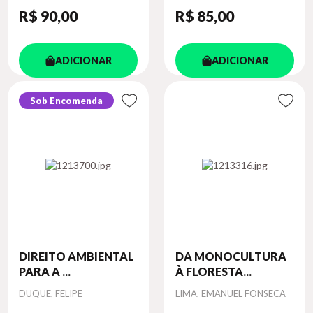
R$ 90
,00
R$ 85
,00
ADICIONAR
ADICIONAR
Sob Encomenda
DIREITO AMBIENTAL
DA MONOCULTURA
PARA A ...
À FLORESTA...
Autor
Autor
DUQUE, FELIPE
LIMA, EMANUEL FONSECA