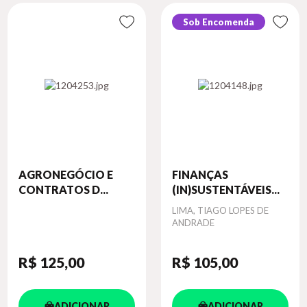
Sob Encomenda
AGRONEGÓCIO E
FINANÇAS
CONTRATOS D...
(IN)SUSTENTÁVEIS...
Autor
LIMA, TIAGO LOPES DE
ANDRADE
R$ 125
,00
R$ 105
,00
ADICIONAR
ADICIONAR