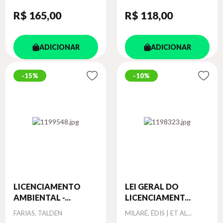
R$ 165
,00
R$ 118
,00
ADICIONAR
ADICIONAR
15%
10%
LICENCIAMENTO
LEI GERAL DO
AMBIENTAL -...
LICENCIAMENT...
Autor
Autor
FARIAS, TALDEN
MILARÉ, ÉDIS | ET AL...