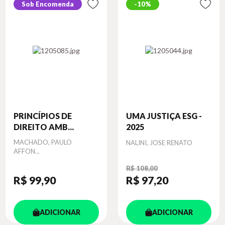
Sob Encomenda
10%
PRINCÍPIOS DE
UMA JUSTIÇA ESG -
DIREITO AMB...
2025
Autor
MACHADO, PAULO
Autor
NALINI, JOSE RENATO
AFFON...
R$ 108,00
R$ 99
,90
R$ 97
,20
ADICIONAR
ADICIONAR