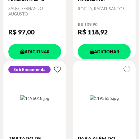
Autor
SALES, FERNANDO
Autor
ROCHA, RAFAEL SANTOS
AUGUSTO
R$ 139,90
R$ 97
,00
R$ 118
,92
ADICIONAR
ADICIONAR
Sob Encomenda
TRATADO DE
PARA ALÉM DO