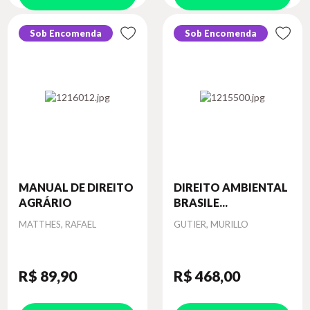
Sob Encomenda
Sob Encomenda
MANUAL DE DIREITO
DIREITO AMBIENTAL
AGRÁRIO
BRASILE...
Autor
Autor
MATTHES, RAFAEL
GUTIER, MURILLO
R$ 89
,90
R$ 468
,00