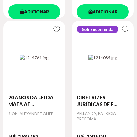
ADICIONAR
ADICIONAR
Sob Encomenda
20 ANOS DA LEI DA
DIRETRIZES
MATA AT...
JURÍDICAS DE E...
Autor
Autor
PELLANDA, PATRÍCIA
SION, ALEXANDRE OHEB...
PRÉCOMA
R$ 180
,00
R$ 130
,00