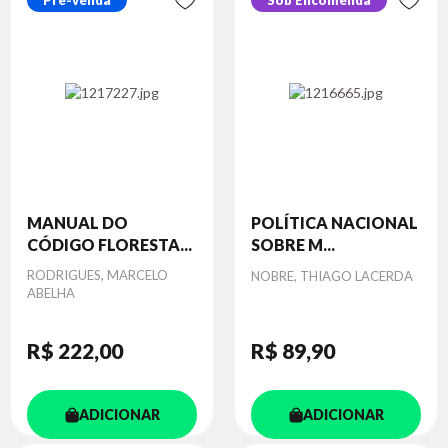
Pré-venda
Sob Encomenda
MANUAL DO
POLÍTICA NACIONAL
CÓDIGO FLORESTA...
SOBRE M...
Autor
RODRIGUES, MARCELO
Autor
NOBRE, THIAGO LACERDA
ABELHA
R$ 222
,00
R$ 89
,90
ADICIONAR
ADICIONAR