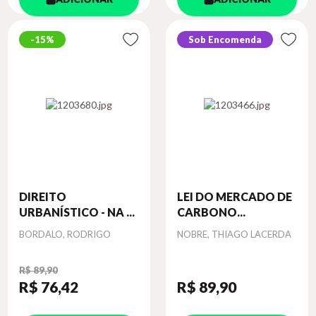
15%
Sob Encomenda
DIREITO
LEI DO MERCADO DE
URBANÍSTICO - NA ...
CARBONO...
Autor
Autor
BORDALO, RODRIGO
NOBRE, THIAGO LACERDA
R$ 89,90
R$ 76
,42
R$ 89
,90