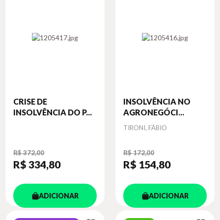
CRISE DE
INSOLVÊNCIA NO
INSOLVÊNCIA DO P...
AGRONEGÓCI...
Autor
TIRONI, FÁBIO
R$ 372,00
R$ 172,00
R$ 334
,80
R$ 154
,80
ADICIONAR
ADICIONAR