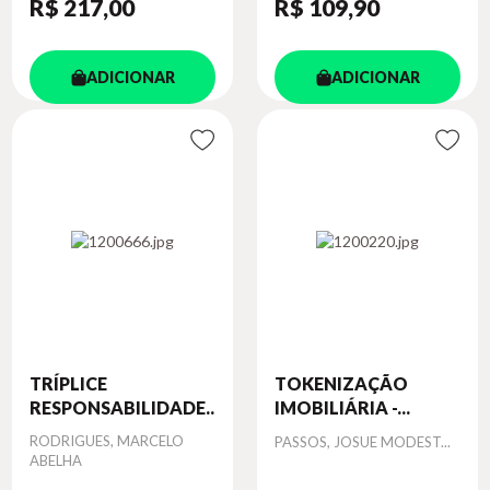
R$ 217
,00
R$ 109
,90
ADICIONAR
ADICIONAR
TRÍPLICE
TOKENIZAÇÃO
RESPONSABILIDADE...
IMOBILIÁRIA -...
Autor
RODRIGUES, MARCELO
Autor
PASSOS, JOSUE MODEST...
ABELHA