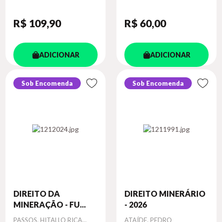
R$ 109
,90
R$ 60
,00
ADICIONAR
ADICIONAR
Sob Encomenda
Sob Encomenda
DIREITO DA
DIREITO MINERÁRIO
MINERAÇÃO - FU...
- 2026
Autor
Autor
PASSOS, HITALLO RICA...
ATAÍDE, PEDRO