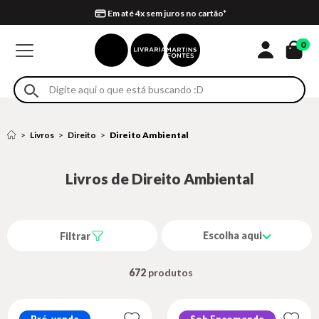
Compra 100% segura
Formas de entrega
Retire na loja
Eventos
Em até 4x sem juros no cartão*
0
Livros
Direito
Direito Ambiental
Livros de Direito Ambiental
Escolha aqui
Filtrar
672