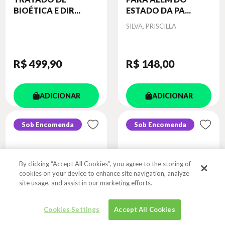
BIOÉTICA E DIR...
ESTADO DA PA...
Autor
SILVA, PRISCILLA
R$ 499
,90
R$ 148
,00
ADICIONAR
ADICIONAR
Sob Encomenda
Sob Encomenda
By clicking “Accept All Cookies”, you agree to the storing of
cookies on your device to enhance site navigation, analyze
site usage, and assist in our marketing efforts.
Cookies Settings
Accept All Cookies