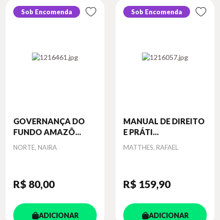
Sob Encomenda
Sob Encomenda
GOVERNANÇA DO
MANUAL DE DIREITO
FUNDO AMAZÔ...
E PRÁTI...
Autor
Autor
NORTE, NAIRA
MATTHES, RAFAEL
R$ 80
,00
R$ 159
,90
ADICIONAR
ADICIONAR