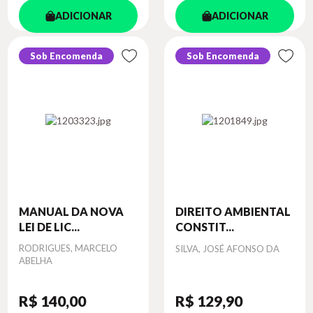
ADICIONAR
ADICIONAR
Sob Encomenda
Sob Encomenda
MANUAL DA NOVA
DIREITO AMBIENTAL
LEI DE LIC...
CONSTIT...
Autor
RODRIGUES, MARCELO
Autor
SILVA, JOSÉ AFONSO DA
ABELHA
R$ 140
,00
R$ 129
,90