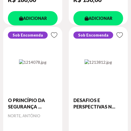
ADICIONAR
ADICIONAR
Sob Encomenda
Sob Encomenda
O PRINCÍPIO DA
DESAFIOS E
SEGURANÇA ...
PERSPECTIVAS N...
Autor
NORTE, ANTÔNIO