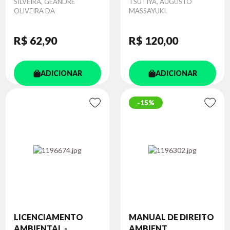
Autor
SILVEIRA, GEANDRE
Autor
TSUTIYA, AUGUSTO
OLIVEIRA DA
MASSAYUKI
R$ 62
,90
R$ 120
,00
ADICIONAR
ADICIONAR
15%
LICENCIAMENTO
MANUAL DE DIREITO
AMBIENTAL -...
AMBIENT...